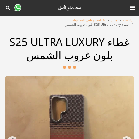
نسخة طبق الأصل
الرئيسية
متجر
أغطية الهواتف المحمولة
غطاء S25 Ultra Luxury بلون غروب الشمس
غطاء S25 ULTRA LUXURY
بلون غروب الشمس