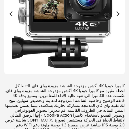
كاميرا جودبا 4K أكشن مزدوجة الشاشة مزودة بواي فاي. التقط كل
لحظة مثيرة مع كاميرا جودبا 4K أكشن مزدوجة الشاشة مزودة بواي فاي.
صُممت هذه الكاميرا الرياضية عالية الأداء للمغامرين، وتتميز بدقة 4K
فائقة الوضوح وخاصية الشاشة المزدوجة لمعاينة وتخصيص سهلين. تتيح
لك تقنية واي فاي المدمجة مشاركة تجاربك بسلاسة، بينما يضمن تصميمها
المتين المتانة في الظروف القاسية. قم بتعزيز التصوير الفوتوغرافي
وتصوير الفيديو باستخدام كاميرا GoodPa Action - إنها الرفيق المثالي
لالتقاط الحياة في الحركة مستشعر الصورة SONY IMX179 شاشة عرض
2.0 بوصة IPS شاشة عرض صغيرة 1.3 بوصة ملونة دعم WiFi دعم