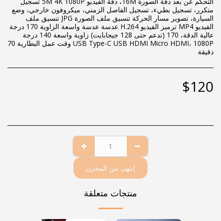
التحكم عن بعد دقة الصورة 16M، دقة الفيديو 5M 4K 1080P تسجيل
متكرر، تسجيل بطيء، تسجيل الفاصل الزمني، ميكروفون خارجي، وضع
السيارة، تصوير مسار الحركة تنسيق ملف الصورة JPG تنسيق ملف
الفيديو MP4 ترميز الفيديو H.264 عدسة عدسة واسعة الزاوية 170 درجة
عالية الدقة، 170 (تدعم حتى 128 جيجابايت) زاوية واسعة 140 درجة
USB Type-C USB HDMI Micro HDMI، 1080P وقت عمل البطارية 70
دقيقة
$
120
إنتهى من المخزن
منتجات متعلقة